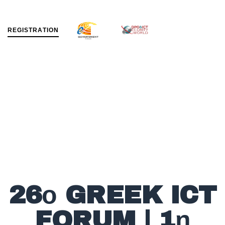
R
E
G
I
S
T
R
A
T
I
O
N
MENU
26ο GREEK ICT
FORUM | 1η