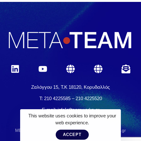
Ζαλόγγου 15, Τ.Κ 18120, Κορυδαλλός
Τ: 210 4225585 – 210 4225520
E-mail: info[at]teamworks.gr
This website uses cookies to improve your
web experience.
META•TEAM
Εγγραφή στο Newsletter του ICTplus.gr
ACCEPT