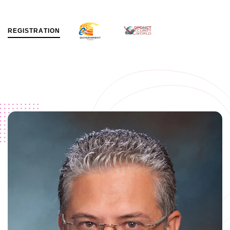
R
E
G
I
S
T
R
A
T
I
O
N
MENU