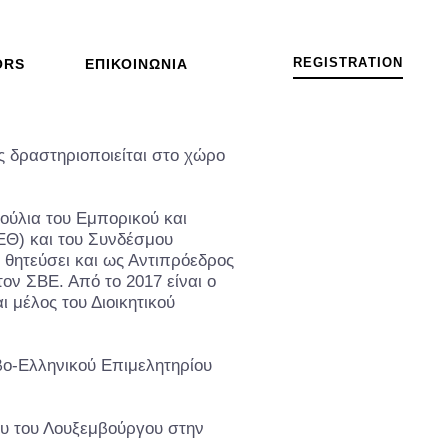
R
E
G
I
S
T
R
A
T
I
O
N
ORS
ΕΠΙΚΟΙΝΩΝΊΑ
ος δραστηριοποιείται στο χώρο
βούλια του Εμπορικού και
ΕΘ) και του Συνδέσμου
 θητεύσει και ως Αντιπρόεδρος
ον ΣΒΕ. Από το 2017 είναι ο
 μέλος του Διοικητικού
αβο-Ελληνικού Επιμελητηρίου
ου του Λουξεμβούργου στην