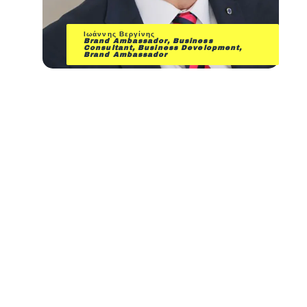
Ιωάννης Βεργίνης
Brand Ambassador,
Business
Consultant, Business Development,
Brand Ambassador