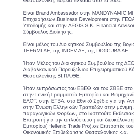
Θεσσαλονίκη, Βόρεια Ελλάδα από το 2005.
Είναι Brand Ambassador στην MANDYNAMIC Μ
Επιχειρήσεων,Business Development στην ΓΕ
Υποδομής και στην AEGIS S.K.-Financial Advisory
Σύμβουλος Διοίκησης.
Είναι μέλος του Διοικητικού Συμβουλίου της Βογ
THERMI AE, της INDEV AE, της DIGICUBA AE.
Ήταν Μέλος του Διοικητικού Συμβουλίου της Δ
Διαβαλκανικού Παρευξείνιου Επιχειρηματικού Κ
Θεσσαλονίκης ΒΙ.ΠΑ.ΘΕ.
Ήταν εκπρόσωπος του ΕΒΕΘ και του ΣΒΒΕ στο 
στην Γενική Γραμματεία Εμπορίου και Βιομηχαν
ΕΛΟΤ, στην ΕΤΒΑ, στο Εθνικό Σχέδιο για την Α
στην Ένωση Ελληνικών Τραπεζών στην μόνιμη
παραγωγικών Φορέων, στο Ινστιτούτο Εκθεσια
Επιτροπή για την απλούστευση και διευκόλυνση 
Εμπορίου( Hellenic Trade Pro),σε Επιτροπές το
Οικονομικής Επιθεώρησης Θεσσαλονίκης κ.α.