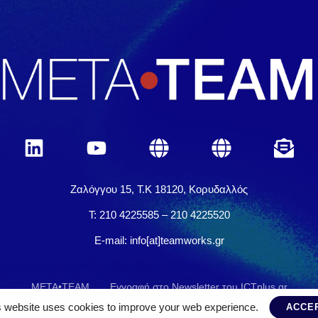
Ζαλόγγου 15, Τ.Κ 18120, Κορυδαλλός
Τ: 210 4225585 – 210 4225520
E-mail: info[at]teamworks.gr
META•TEAM
Εγγραφή στο Newsletter του ICTplus.gr
s website uses cookies to improve your web experience.
ACCE