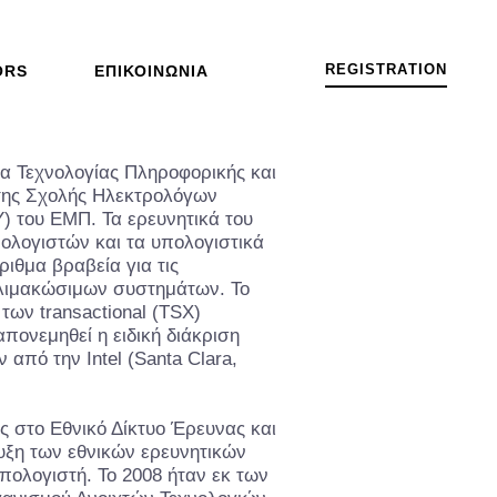
R
E
G
I
S
T
R
A
T
I
O
N
ORS
ΕΠΙΚΟΙΝΩΝΊΑ
έα Τεχνολογίας Πληροφορικής και
της Σχολής Ηλεκτρολόγων
 του ΕΜΠ. Τα ερευνητικά του
πολογιστών και τα υπολογιστικά
ιθμα βραβεία για τις
κλιμακώσιμων συστημάτων. Το
των transactional (TSX)
πονεμηθεί η ειδική διάκριση
από την Intel (Santa Clara,
ς στο Εθνικό Δίκτυο Έρευνας και
υξη των εθνικών ερευνητικών
ολογιστή. Το 2008 ήταν εκ των