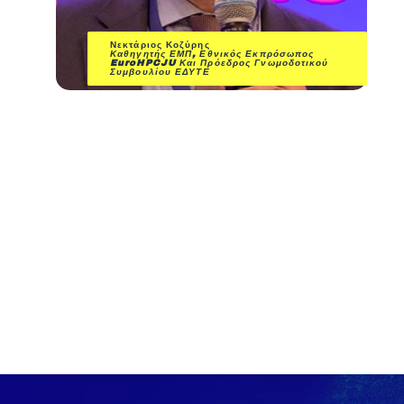
Νεκτάριος Κοζύρης
Καθηγητής ΕΜΠ, Εθνικός Εκπρόσωπος
EuroHPCJU Και Πρόεδρος Γνωμοδοτικού
Συμβουλίου
ΕΔΥΤΕ