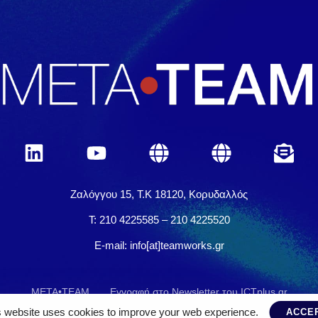
Ζαλόγγου 15, Τ.Κ 18120, Κορυδαλλός
Τ: 210 4225585 – 210 4225520
E-mail: info[at]teamworks.gr
META•TEAM
Εγγραφή στο Newsletter του ICTplus.gr
s website uses cookies to improve your web experience.
ACCE