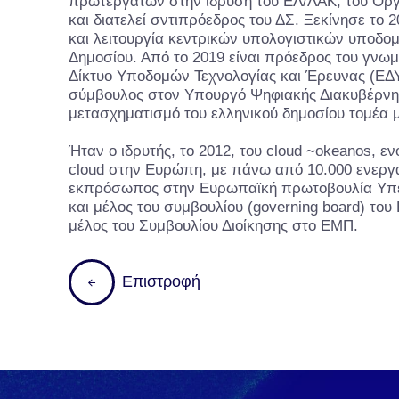
πρωτεργατών στην ίδρυση του ΕΛ/ΛΑΚ, του Οργ
και διατελεί σντιπρόεδρος του ΔΣ. Ξεκίνησε το 
και λειτουργία κεντρικών υπολογιστικών υποδομ
Δημοσίου. Από το 2019 είναι πρόεδρος του γνωμ
Δίκτυο Υποδομών Τεχνολογίας και Έρευνας (ΕΔ
σύμβουλος στον Υπουργό Ψηφιακής Διακυβέρνη
μετασχηματισμό του ελληνικού δημοσίου τομέα με
Ήταν ο ιδρυτής, το 2012, του cloud ~okeanos, ε
cloud στην Ευρώπη, με πάνω από 10.000 ενεργά
εκπρόσωπος στην Ευρωπαϊκή πρωτοβουλία Υπ
και μέλος του συμβουλίου (governing board) του 
μέλος του Συμβουλίου Διοίκησης στο ΕΜΠ.
Ε
π
ι
σ
τ
ρ
ο
φ
ή