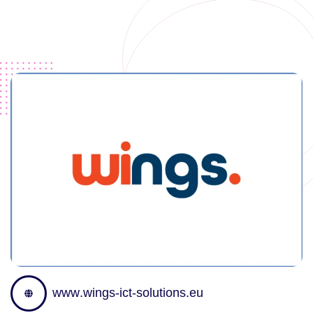
w
w
w
.
w
i
n
g
s
-
i
c
t
-
s
o
l
u
t
i
o
n
s
.
e
u