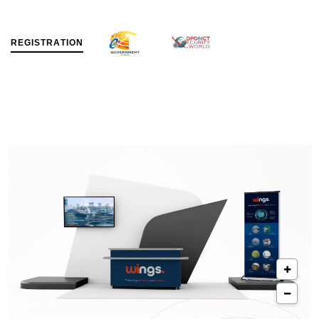
R
E
G
I
S
T
R
A
T
I
O
N
MENU