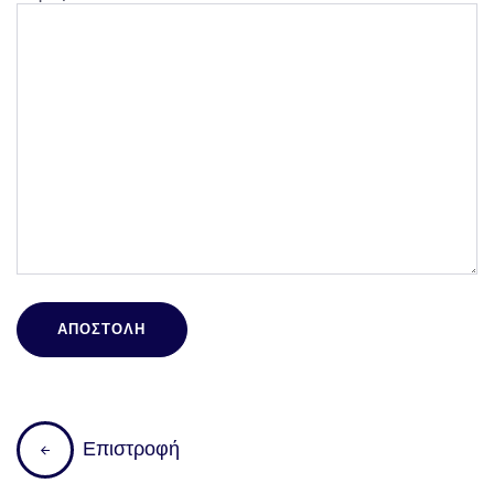
Ε
π
ι
σ
τ
ρ
ο
φ
ή