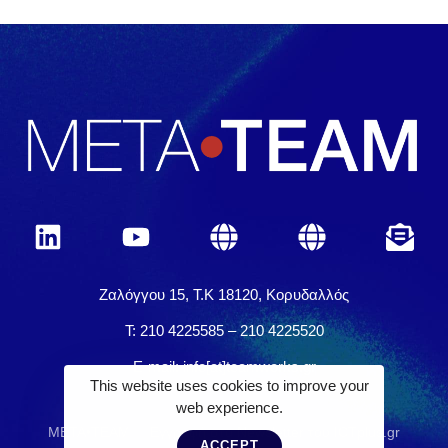
Ζαλόγγου 15, Τ.Κ 18120, Κορυδαλλός
Τ: 210 4225585 – 210 4225520
E-mail: info[at]teamworks.gr
This website uses cookies to improve your
web experience.
META•TEAM
Εγγραφή στο Newsletter του ICTplus.gr
ACCEPT